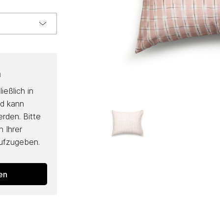
n
ießlich in
nd kann
erden. Bitte
 Ihrer
aufzugeben.
den