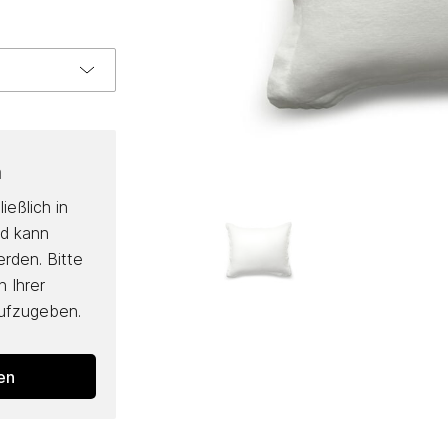
n
ießlich in
nd kann
erden. Bitte
 Ihrer
aufzugeben.
den