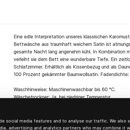
Eine edle Interpretation unseres klassischen Karomuste
Bettwäsche aus traumhaft weichem Satin ist atmungsa
gesamte Nacht lang angenehm kühl. In Kombination mit
verleiht sie dem Bett eine wunderbare Tiefe. Ein zeitlo
Schlafzimmer. Erhältlich als Kissenbezug und als Da
100 Prozent gekämmter Baumwollsatin. Fadendichte: 
Waschhinweise: Maschinenwaschbar bis 60 °C.
Wäschetrockner: Ja, bei niedriger Temperatur.
e social media features and to analyse our traffic. We also 
edia, advertising and analytics partners who may combine it w