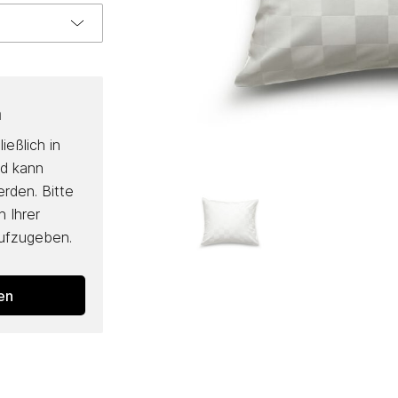
n
ießlich in
nd kann
erden. Bitte
 Ihrer
aufzugeben.
den