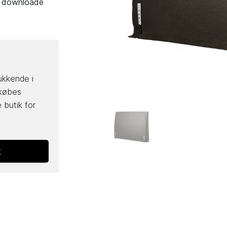
du downloade
ukkende i
 købes
 butik for
k