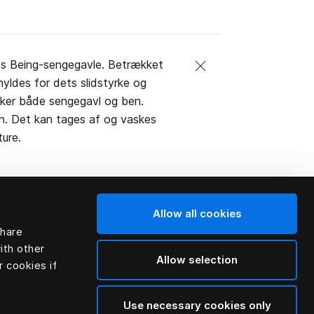
ns Being-sengegavle. Betrækket
hyldes for dets slidstyrke og
kker både sengegavl og ben.
n. Det kan tages af og vaskes
ture.
Allow all cookies
share
ith other
Allow selection
r cookies if
Use necessary cookies only