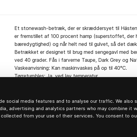
Et stonewash-betræk, der er skræddersyet til Häste
er fremstillet af 100 procent hamp (superstoffet, der 
bæredygtighed) og når helt ned til gulvet, så det dæ
Betrækket er designet til brug med sengegavl med be
ved 40 grader. Fås i farverne Taupe, Dark Grey og Na
Vaskeanvisning: Kan maskinvaskes på op til 40°C.
Tørretumbles: Ja, ved lav temperatur.
e social media features and to analyse our traffic. We also 
edia, advertising and analytics partners who may combine it w
100 procent hamp
 collected from your use of their services. You consent to ou