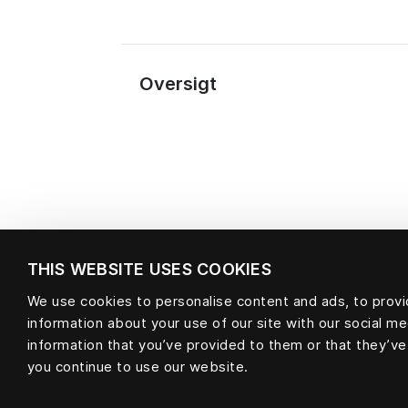
Oversigt
THIS WEBSITE USES COOKIES
We use cookies to personalise content and ads, to provid
information about your use of our site with our social m
Materiale
information that you’ve provided to them or that they’ve
you continue to use our website.