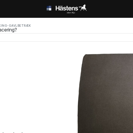
EING-GAVLBETRÆK
acering?