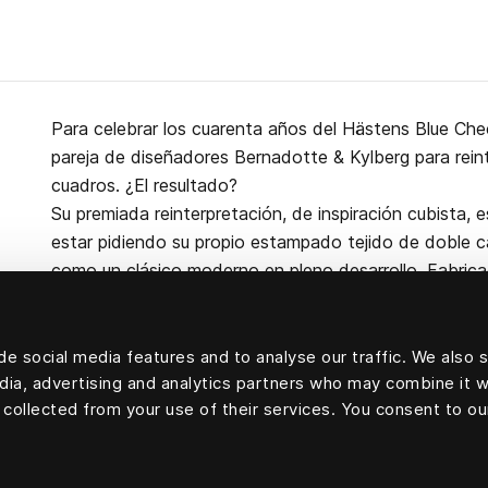
Para celebrar los cuarenta años del Hästens Blue Che
pareja de diseñadores Bernadotte & Kylberg para reint
cuadros. ¿El resultado?
Su premiada reinterpretación, de inspiración cubista, 
estar pidiendo su propio estampado tejido de doble 
como un clásico moderno en pleno desarrollo. Fabrica
El cabecero Appaloosa se puede colocar tanto en la 
e social media features and to analyse our traffic. We also 
edia, advertising and analytics partners who may combine it w
 collected from your use of their services. You consent to ou