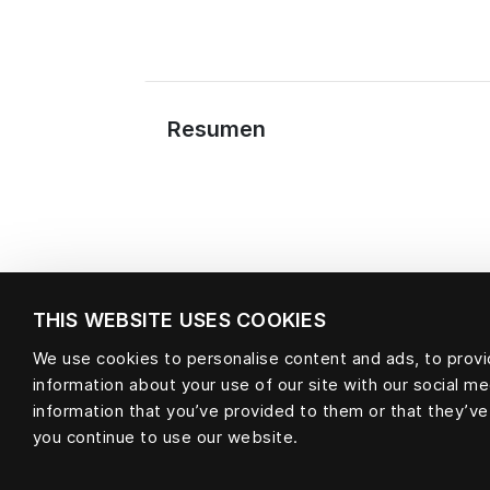
Resumen
THIS WEBSITE USES COOKIES
We use cookies to personalise content and ads, to provid
information about your use of our site with our social m
information that you’ve provided to them or that they’ve
Material
you continue to use our website.