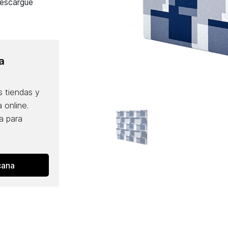
descargue
a
 tiendas y
 online.
a para
cana