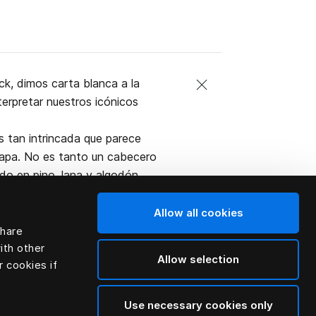
ck, dimos carta blanca a la
erpretar nuestros icónicos
es tan intrincada que parece
capa. No es tanto un cabecero
do en pino, lana y algodón.
pared como en la cama.
Allow all cookies
share
ith other
Allow selection
r cookies if
Use necessary cookies only