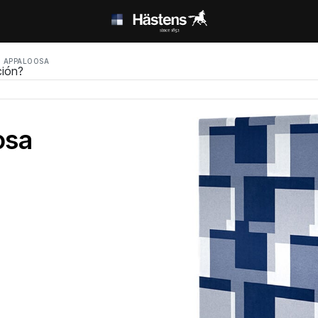
 APPALOOSA
ción?
osa