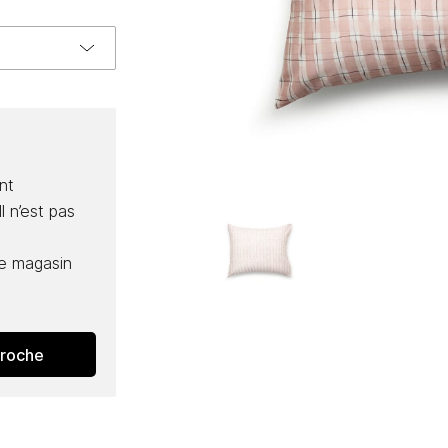
nt
l n’est pas
e magasin
proche