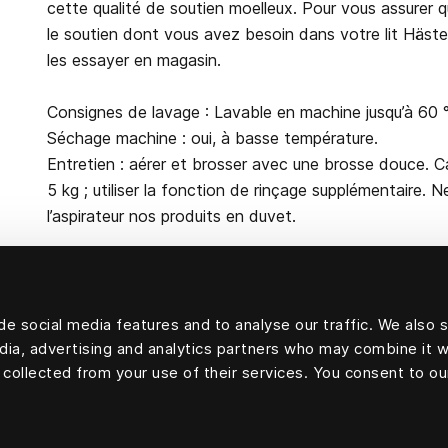
cette qualité de soutien moelleux. Pour vous assurer q
le soutien dont vous avez besoin dans votre lit Häste
les essayer en magasin.
Consignes de lavage : Lavable en machine jusqu’à 60 
Séchage machine : oui, à basse température.
Entretien : aérer et brosser avec une brosse douce. C
5 kg ; utiliser la fonction de rinçage supplémentaire. 
l’aspirateur nos produits en duvet.
e social media features and to analyse our traffic. We also 
Garniture : 70 % duvet d’oie et 30 % plumes d’oie.
edia, advertising and analytics partners who may combine it w
Enveloppe extérieure : 100 % coton
 collected from your use of their services. You consent to ou