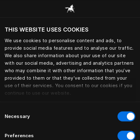
THIS WEBSITE USES COOKIES
Voulez-vous voir le site web adapté a votre
Nous contacter
localisation actuelle?
We use cookies to personalise content and ads, to
provide social media features and to analyse our traffic.
Visiter le site
We also share information about your use of our site
Afin de garantir que votre demande soit traitée par
with our social media, advertising and analytics partners
l’équipe appropriée, nous vous invitons à contacter
who may combine it with other information that you’ve
votre magasin Hästens le plus proche.
provided to them or that they’ve collected from your
use of their services. You consent to our cookies if you
Nos magasins agréés et partenaires revendeurs
continue to use our website.
sont chargés de répondre à toutes les questions
relatives aux produits, ainsi qu’aux retours, aux
Consent
questions de service après-vente, aux plaintes et
Necessary
Selection
aux réclamations. Ils constituent toujours le premier
point de contact et pourront vous orienter par la
Preferences
suite.