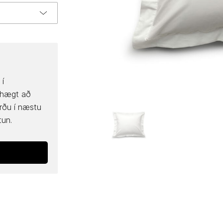
 í
 hægt að
rðu í næstu
tun.