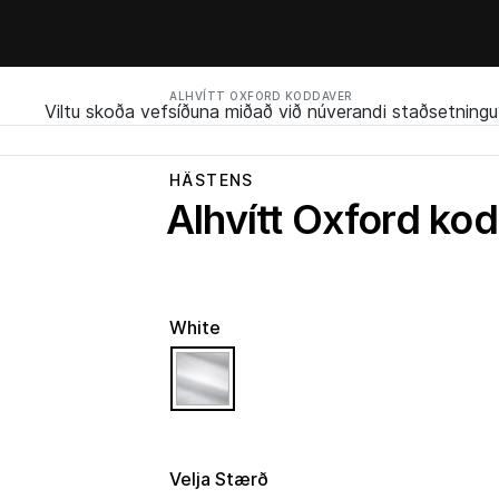
ALHVÍTT OXFORD KODDAVER
Viltu skoða vefsíðuna miðað við núverandi staðsetningu
HÄSTENS
Alhvítt Oxford ko
White
selected
Velja Stærð