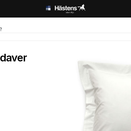
?
ddaver