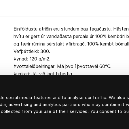
Einföldustu atriðin eru stundum þau fáguðustu. Hästens
hvítu er gert úr vandaðasta percale úr 100% kembdri b
og færir rúminu sérstakt yfirbragð. 100% kembt bómull
Vefþéttleiki: 300.
Þyngd: 120 g/m2.
Þvottaleiðbeiningar: Má þvo í þvottavél 60°C.
Þurrkari: Já, við lágt hitastig.
e social media features and to analyse our traffic. We also 
edia, advertising and analytics partners who may combine it w
100 prósent bómull
 collected from your use of their services. You consent to ou