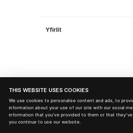
Yfirlit
THIS WEBSITE USES COOKIES
We use cookies to personalise content and ads, to provid
information about your use of our site with our social m
Efni
information that you’ve provided to them or that they’ve
you continue to use our website.