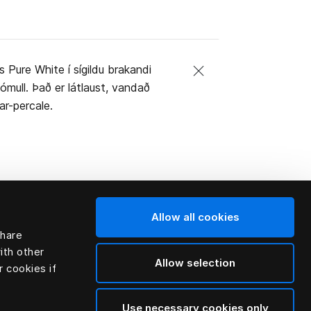
 Pure White í sígildu brakandi
ómull. Það er látlaust, vandað
ar-percale.
Allow all cookies
share
ith other
Allow selection
r cookies if
Use necessary cookies only