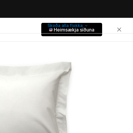
Skoða alla flokka
Heimsækja síðuna