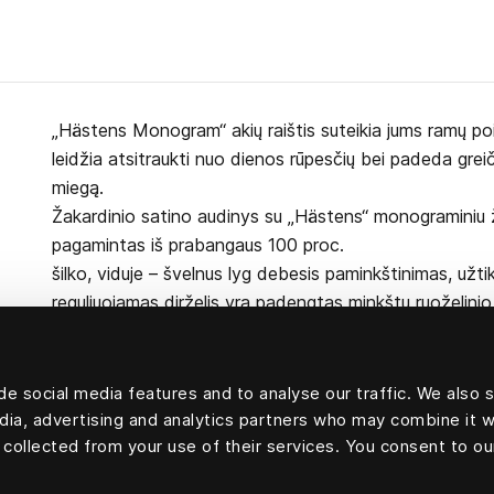
„Hästens Monogram“ akių raištis suteikia jums ramų poi
leidžia atsitraukti nuo dienos rūpesčių bei padeda greičia
miegą.
Žakardinio satino audinys su „Hästens“ monograminiu
pagamintas iš prabangaus 100 proc.
šilko, viduje – švelnus lyg debesis paminkštinimas, užti
reguliuojamas dirželis yra padengtas minkštu ruoželini
e social media features and to analyse our traffic. We also 
edia, advertising and analytics partners who may combine it w
100 proc. šilkas
 collected from your use of their services. You consent to ou