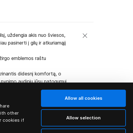
lsį, uždengia akis nuo šviesos,
u pasinerti į gilų ir atkuriamąjį
 žirgo emblemos raštu
krinantis didesnį komfortą, o
o pynimo audiniu jūsų patogumui.
Allow all cookies
share
ith other
Allow selection
r cookies if