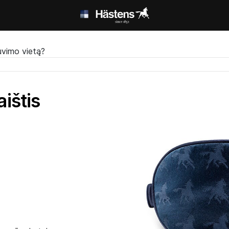
uvimo vietą?
ištis