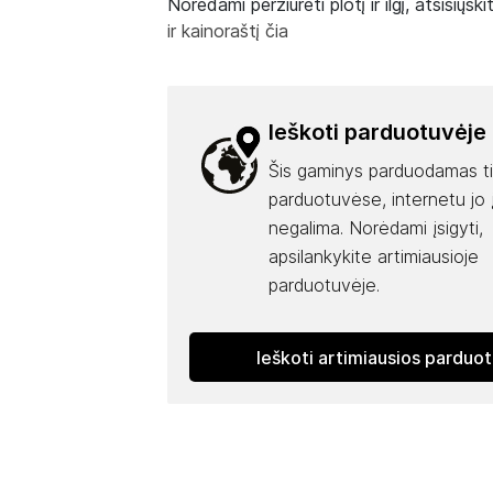
Norėdami peržiūrėti plotį ir ilgį, atsisiųski
ir kainoraštį čia
Ieškoti parduotuvėje
Šis gaminys parduodamas t
parduotuvėse, internetu jo į
negalima. Norėdami įsigyti,
apsilankykite artimiausioje
parduotuvėje.
Ieškoti artimiausios parduo