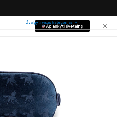
Žvalgyti visas kategorijas
Aplankyti svetainę