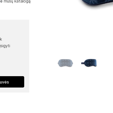
te
mūsų katalogą
ik
sigyti
tuvės