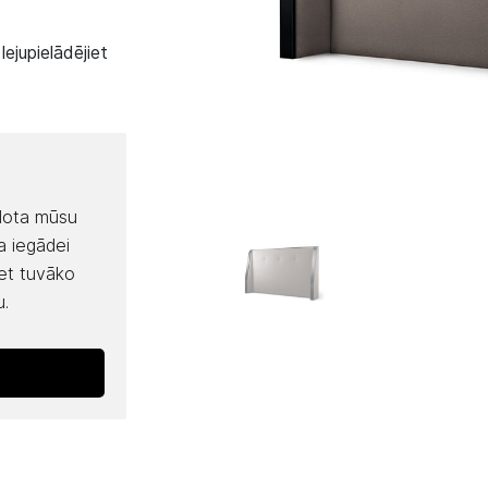
ejupielādējiet
rdota mūsu
a iegādei
iet tuvāko
u.