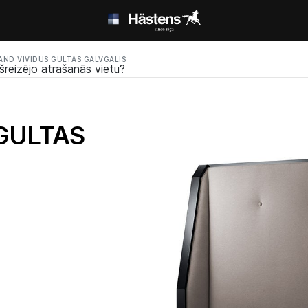
AND VIVIDUS GULTAS GALVGALIS
šreizējo atrašanās vietu?
GULTAS
ed