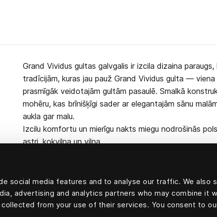
Grand Vividus gultas galvgalis ir izcila dizaina paraugs,
tradīcijām, kuras jau pauž Grand Vividus gulta — viena
prasmīgāk veidotajām gultām pasaulē. Smalkā konstrukc
mohēru, kas brīnišķīgi sader ar elegantajām sānu malām,
aukla gar malu.
Izcilu komfortu un mierīgu nakts miegu nodrošinās pols
astri, kokvilna un vilna.
e social media features and to analyse our traffic. We also 
edia, advertising and analytics partners who may combine it w
100 % mohēras velvets un 100 % kokvilnas odere
 collected from your use of their services. You consent to ou