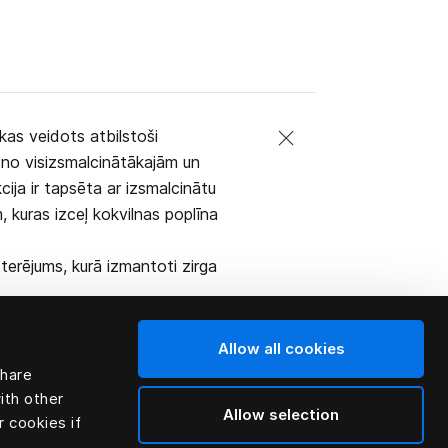
 kas veidots atbilstoši
 no visizsmalcinātākajām un
ija ir tapsēta ar izsmalcinātu
 kuras izceļ kokvilnas poplīna
terējums, kurā izmantoti zirga
Allow all cookies
share
ith other
Allow selection
r cookies if