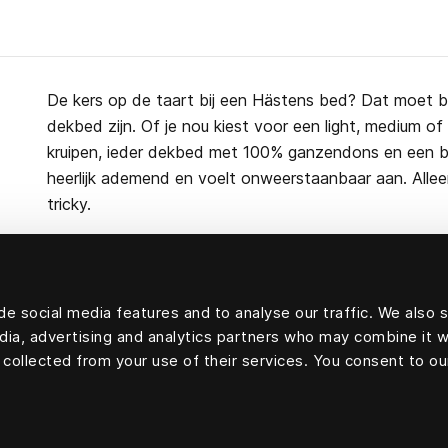
De kers op de taart bij een Hästens bed? Dat moet 
dekbed zijn. Of je nou kiest voor een light, medium 
kruipen, ieder dekbed met 100% ganzendons en een be
heerlijk ademend en voelt onweerstaanbaar aan. Allee
tricky.
e social media features and to analyse our traffic. We also 
Filling: 100 percent goose down
edia, advertising and analytics partners who may combine it w
Outershell: 100 percent cotton
 collected from your use of their services. You consent to ou