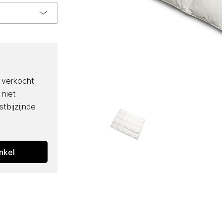
f verkocht
 niet
tbijzijnde
nkel