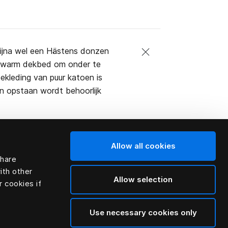
bijna wel een Hästens donzen
of warm dekbed om onder te
kleding van puur katoen is
n opstaan wordt behoorlijk
Allow all cookies
share
ith other
Allow selection
r cookies if
Use necessary cookies only