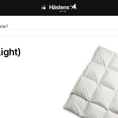
atie?
ight)