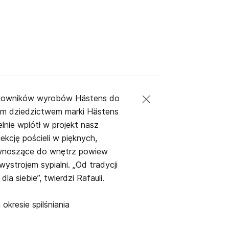
ytkowników wyrobów Hästens do
ym dziedzictwem marki Hästens
elnie wplótł w projekt nasz
ekcję pościeli w pięknych,
i wnoszące do wnętrz powiew
strojem sypialni. „Od tradycji
a siebie”, twierdzi Rafauli.
okresie spilśniania