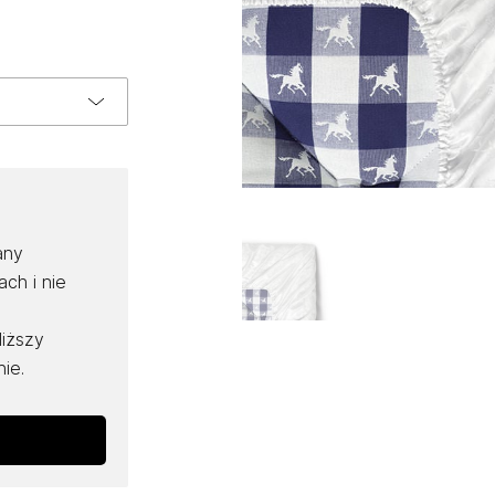
any
ch i nie
liższy
ie.