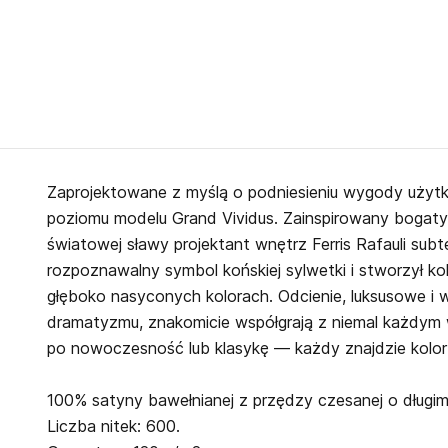
Zaprojektowane z myślą o podniesieniu wygody uż
poziomu modelu Grand Vividus. Zainspirowany bogat
światowej sławy projektant wnętrz Ferris Rafauli subt
rozpoznawalny symbol końskiej sylwetki i stworzył kol
głęboko nasyconych kolorach. Odcienie, luksusowe 
dramatyzmu, znakomicie współgrają z niemal każdym wy
po nowoczesność lub klasykę — każdy znajdzie kolor dl
100% satyny bawełnianej z przędzy czesanej o długim 
Liczba nitek: 600.