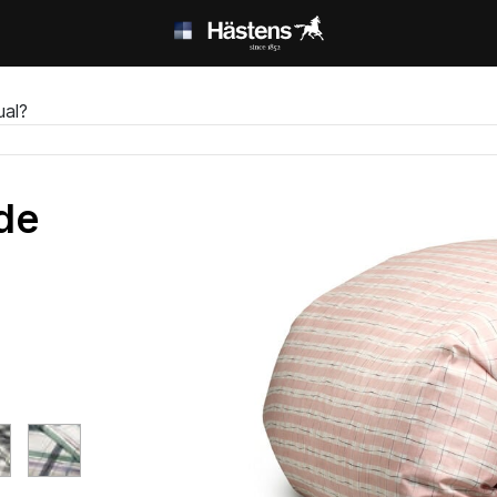
ual?
de