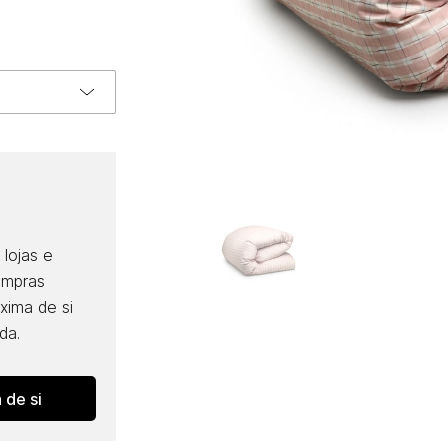
lojas e
ompras
óxima de si
da.
 de si