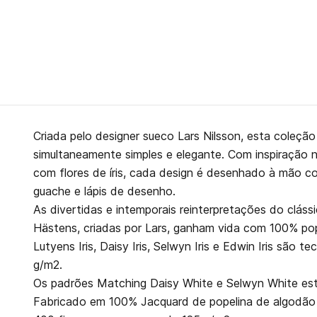
Criada pelo designer sueco Lars Nilsson, esta coleçã
simultaneamente simples e elegante. Com inspiração n
com flores de íris, cada design é desenhado à mão com
guache e lápis de desenho.
As divertidas e intemporais reinterpretações do clás
Hästens, criadas por Lars, ganham vida com 100% po
Lutyens Iris, Daisy Iris, Selwyn Iris e Edwin Iris são 
g/m2.
Os padrões Matching Daisy White e Selwyn White est
Fabricado em 100% Jacquard de popelina de algodão 