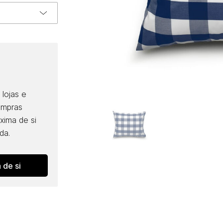
lojas e
ompras
óxima de si
da.
 de si