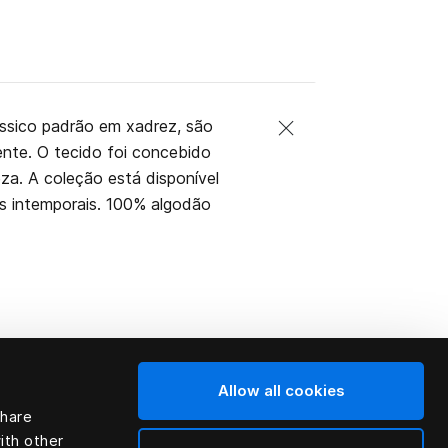
ássico padrão em xadrez, são
ente. O tecido foi concebido
eveza. A coleção está disponível
s intemporais. 100% algodão
Allow all cookies
share
ith other