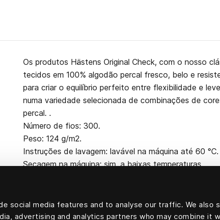
Os produtos Hästens Original Check, com o nosso cl
tecidos em 100% algodão percal fresco, belo e resist
para criar o equilíbrio perfeito entre flexibilidade e l
numa variedade selecionada de combinações de core
percal. .
Número de fios: 300.
Peso: 124 g/m2.
Instruções de lavagem: lavável na máquina até 60 °C.
Secagem na máquina: sim, a baixas temperaturas.
e social media features and to analyse our traffic. We also 
edia, advertising and analytics partners who may combine it w