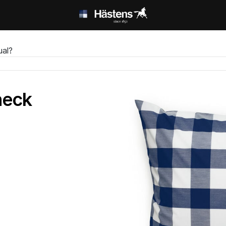
ual?
heck