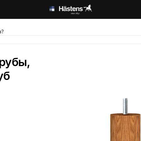
а?
рубы,
уб