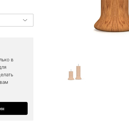
лько в
для
делать
 вам
ин