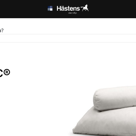
а?
C®