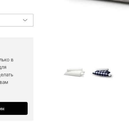
лько в
для
делать
 вам
ин