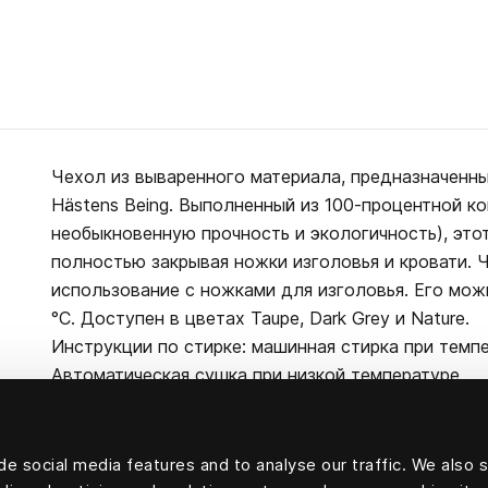
Чехол из вываренного материала, предназначенн
Hästens Being. Выполненный из 100-процентной к
необыкновенную прочность и экологичность), это
полностью закрывая ножки изголовья и кровати. 
использование с ножками для изголовья. Его мож
°C. Доступен в цветах Taupe, Dark Grey и Nature.
Инструкции по стирке: машинная стирка при темпе
Автоматическая сушка при низкой температуре.
e social media features and to analyse our traffic. We also 