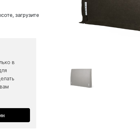
соте, загрузите
лько в
для
делать
 вам
ин