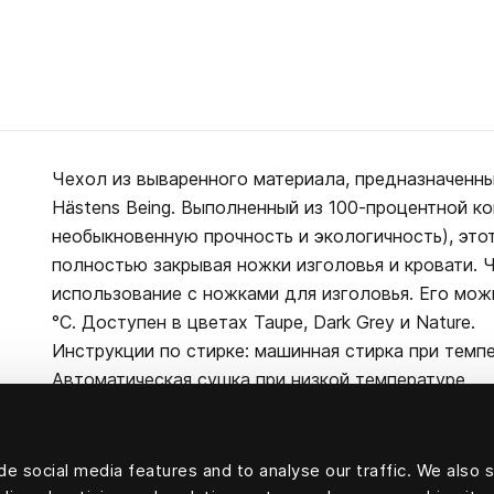
Чехол из вываренного материала, предназначенн
Hästens Being. Выполненный из 100-процентной к
необыкновенную прочность и экологичность), это
полностью закрывая ножки изголовья и кровати. 
использование с ножками для изголовья. Его мож
°C. Доступен в цветах Taupe, Dark Grey и Nature.
Инструкции по стирке: машинная стирка при темпе
Автоматическая сушка при низкой температуре.
e social media features and to analyse our traffic. We also 