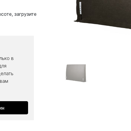
соте, загрузите
лько в
для
делать
 вам
ин