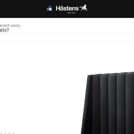
MƏR® GAVEL
lats?