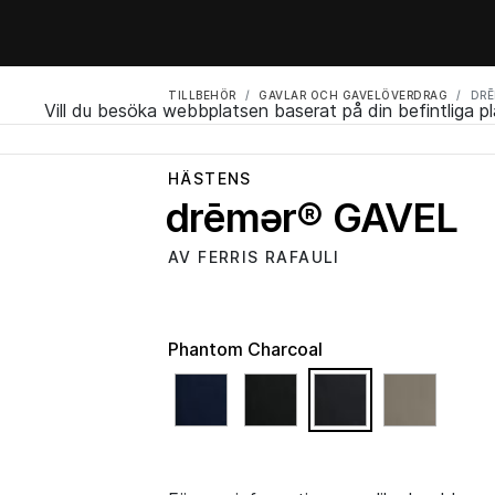
TILLBEHÖR
GAVLAR OCH GAVELÖVERDRAG
DRĒ
Vill du besöka webbplatsen baserat på din befintliga p
HÄSTENS
drēmər® GAVEL
AV FERRIS RAFAULI
Phantom Charcoal
selected