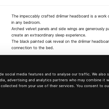
The impeccably crafted drēmər headboard is a work 
in any bedroom.
Arched velvet panels and side wings are generously 
create an extraordinary sleep experience.
The black painted oak reveal on the drēmər headboa
connection to the bed.
e social media features and to analyse our traffic. We also 
Upholstery velvet:83 procent bomull, 9 procent moda
edia, advertising and analytics partners who may combine it w
cellulosafibrer) och 8 procent polyester
 collected from your use of their services. You consent to ou