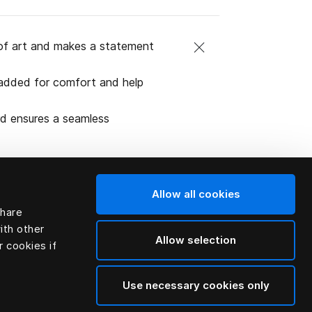
of art and makes a statement
padded for comfort and help
rd ensures a seamless
Allow all cookies
share
l (naturliga
ith other
Allow selection
r cookies if
Use necessary cookies only