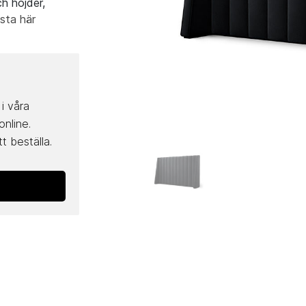
h höjder,
ista här
i våra
online.
t beställa.