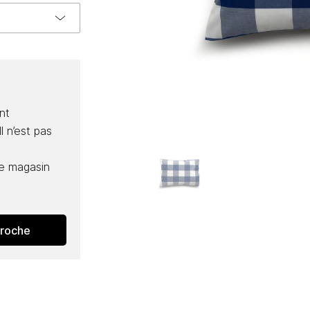
nt
l n’est pas
e magasin
proche