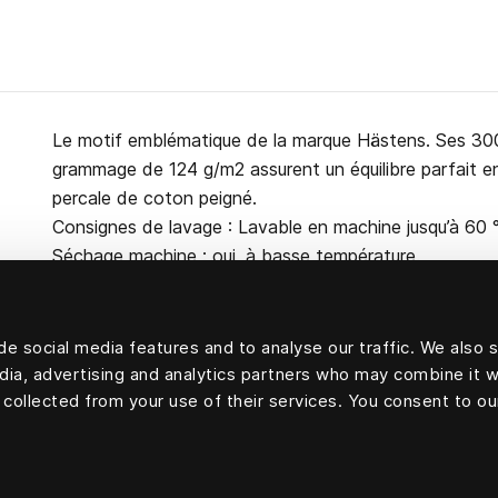
Le motif emblématique de la marque Hästens. Ses 300 
grammage de 124 g/m2 assurent un équilibre parfait en
percale de coton peigné.
Consignes de lavage : Lavable en machine jusqu’à 60 
Séchage machine : oui, à basse température.
e social media features and to analyse our traffic. We also 
edia, advertising and analytics partners who may combine it w
100 % coton
 collected from your use of their services. You consent to ou