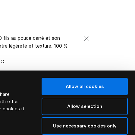
fils au pouce carré et son
tre légèreté et texture. 100 %
°C.
Allow all cookies
share
ith other
Allow selection
r cookies if
Use necessary cookies only