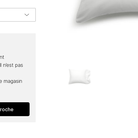
nt
l n’est pas
e magasin
proche