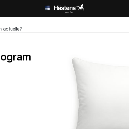
n actuelle?
onogram