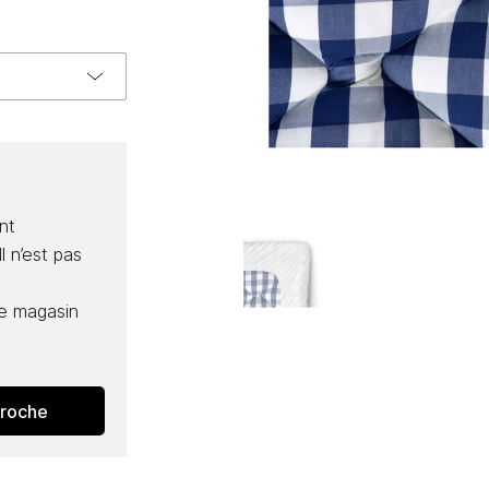
nt
l n’est pas
e magasin
proche