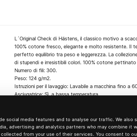
L´Original Check di Hästens, il classico motivo a scacch
100% cotone fresco, elegante e molto resistente. Il te
perfetto equilibrio tra peso e leggerezza. La collezione
di stupendi e irresistibili colori. 100% cotone pettinato
Numero di fili: 300.
Peso: 124 g/m2.
Istruzioni per il lavaggio: Lavabile a macchina fino a 6
Asciugatrice: Sì, a bassa temperatura.
e social media features and to analyse our traffic. We also 
edia, advertising and analytics partners who may combine it w
100% cotone
 collected from your use of their services. You consent to ou