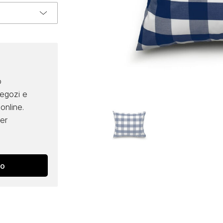
o
negozi e
online.
per
no