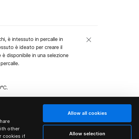
i, è intessuto in percalle in
ssuto è ideato per creare il
 è disponibile in una selezione
 percalle.
0°C.
Allow all cookies
share
ith other
Allow selection
r cookies if