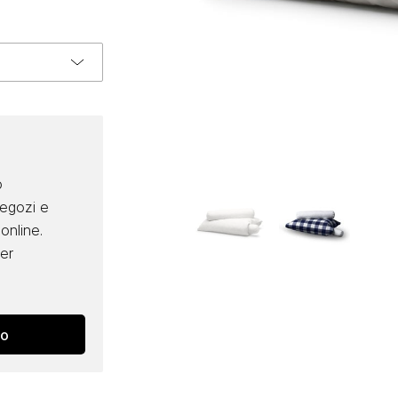
o
negozi e
online.
per
no