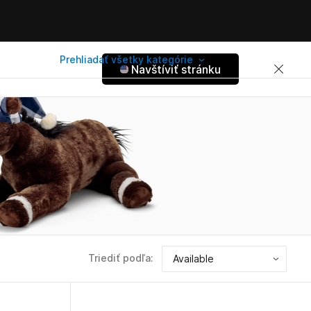
Prehliadať všetky kategórie
Navštíviť stránku
Triediť podľa: