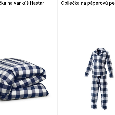
čka na vankúš Hästar
Obliečka na páperovú pe