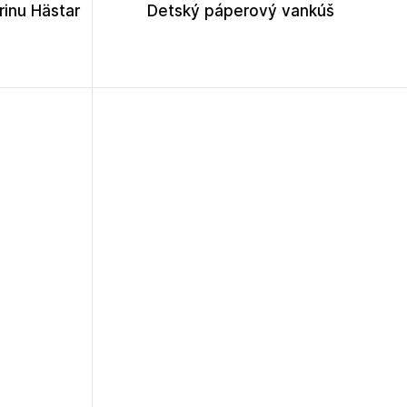
rinu Hästar
Detský páperový vankúš