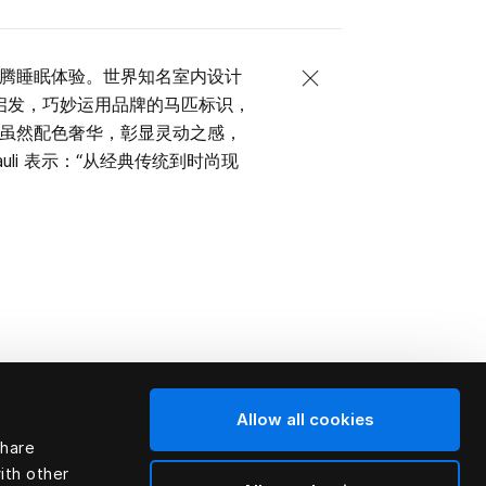
富海丝腾睡眠体验。世界知名室内设计
厚底蕴启发，巧妙运用品牌的马匹标识，
虽然配色奢华，彰显灵动之感，
li 表示：“从经典传统到时尚现
Allow all cookies
share
ith other