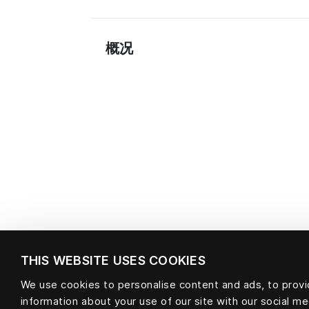
概况
THIS WEBSITE USES COOKIES
We use cookies to personalise content and ads, to provid
information about your use of our site with our social m
材料