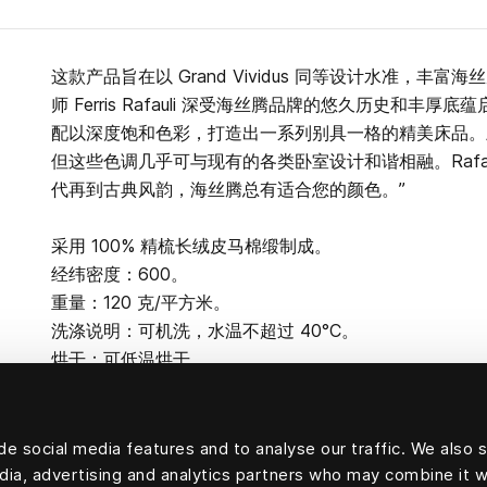
这款产品旨在以 Grand Vividus 同等设计水准，丰
师 Ferris Rafauli 深受海丝腾品牌的悠久历史和丰
配以深度饱和色彩，打造出一系列别具一格的精美床品。
但这些色调几乎可与现有的各类卧室设计和谐相融。Rafau
代再到古典风韵，海丝腾总有适合您的颜色。”
采用 100% 精梳长绒皮马棉缎制成。
经纬密度：600。
重量：120 克/平方米。
洗涤说明：可机洗，水温不超过 40°C。
烘干：可低温烘干。
e social media features and to analyse our traffic. We also 
edia, advertising and analytics partners who may combine it w
100% 精梳棉缎