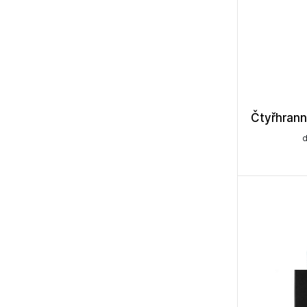
Čtyřhran