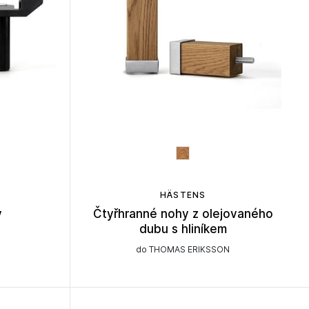
HÄSTENS
y
Čtyřhranné nohy z olejovaného
dubu s hliníkem
do THOMAS ERIKSSON