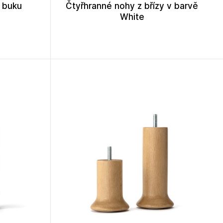
 buku
Čtyřhranné nohy z břízy v barvě
White