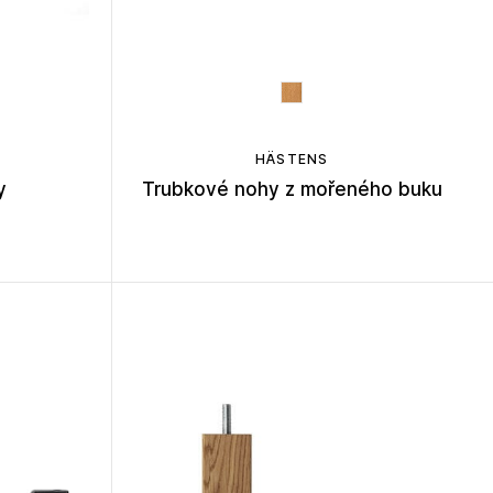
HÄSTENS
y
Trubkové nohy z mořeného buku