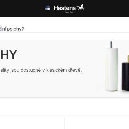
lní polohy?
OHY
lity jsou dostupné v klasickém dřevě,