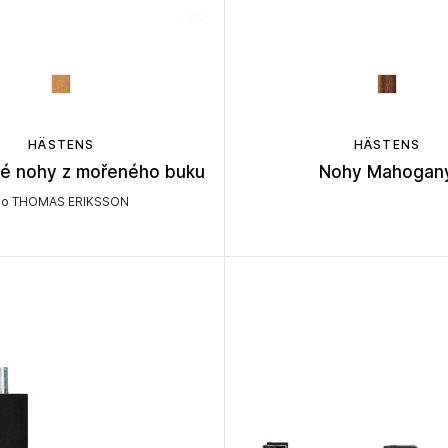
HÄSTENS
HÄSTENS
né nohy z mořeného buku
Nohy Mahogan
do THOMAS ERIKSSON