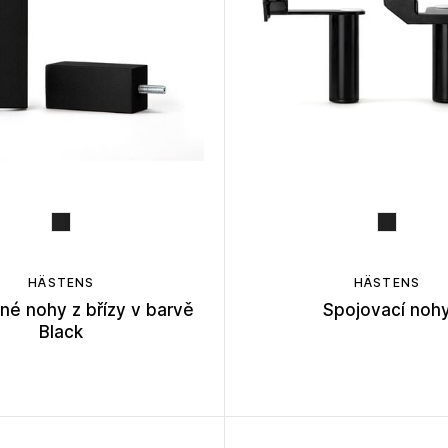
HÄSTENS
HÄSTENS
né nohy z břízy v barvě
Spojovací noh
Black