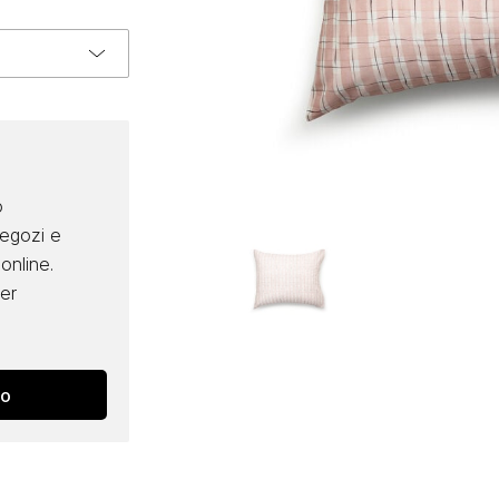
o
negozi e
online.
per
no