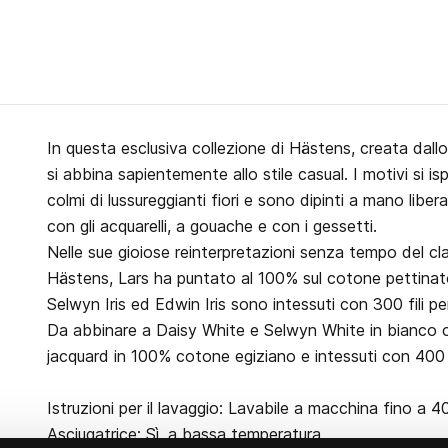
In questa esclusiva collezione di Hästens, creata dallo 
si abbina sapientemente allo stile casual. I motivi si ispi
colmi di lussureggianti fiori e sono dipinti a mano liber
con gli acquarelli, a gouache e con i gessetti.
Nelle sue gioiose reinterpretazioni senza tempo del cl
Hästens, Lars ha puntato al 100% sul cotone pettinato s
Selwyn Iris ed Edwin Iris sono intessuti con 300 fili p
Da abbinare a Daisy White e Selwyn White in bianco ca
jacquard in 100% cotone egiziano e intessuti con 400 f
Istruzioni per il lavaggio: Lavabile a macchina fino a 4
Asciugatrice: Sì, a bassa temperatura.