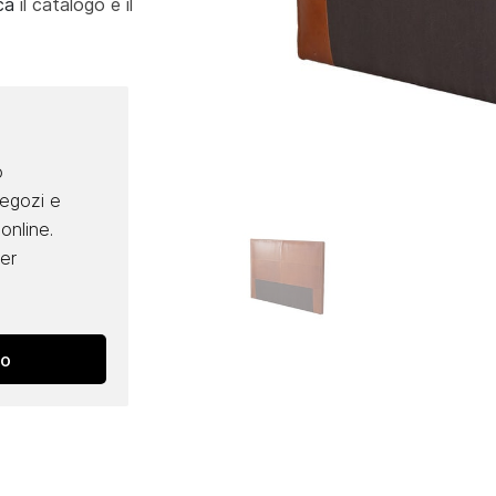
ca
il catalogo e il
o
negozi e
online.
per
no