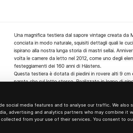
Una magnifica testiera dal sapore vintage creata da M
conciata in modo naturale, squisiti dettagli quali le cu
ispirano alla nostra lunga storia di mastri sellai. Annive
volta le camere da letto nel 2012, come uno degli eleme
festeggiamenti dei 160 anni di Hästens.
Questa testiera è dotata di piedini in rovere alti 9 c
parete che sul letto stesso. Realizzato in legno di pin
certificata biologica.
e social media features and to analyse our traffic. We also 
edia, advertising and analytics partners who may combine it w
 collected from your use of their services. You consent to ou