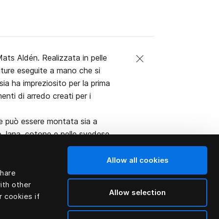
ats Aldén. Realizzata in pelle
citure eseguite a mano che si
rsia ha impreziosito per la prima
nti di arredo creati per i
m e può essere montata sia a
o, lana, cotone e pelle svedese
Allow all cookies
share
ith other
Allow selection
r cookies if